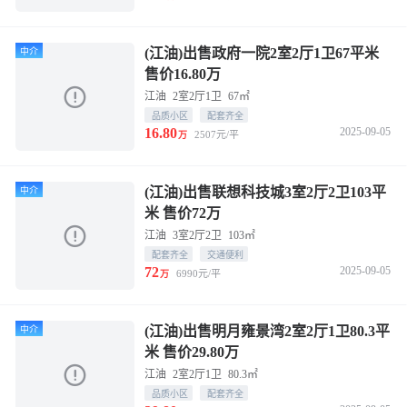
(江油)出售政府一院2室2厅1卫67平米
中介
售价16.80万
江油
2室2厅1卫
67㎡
品质小区
配套齐全
16.80
2025-09-05
2507元/平
万
(江油)出售联想科技城3室2厅2卫103平
中介
米 售价72万
江油
3室2厅2卫
103㎡
配套齐全
交通便利
72
2025-09-05
6990元/平
万
(江油)出售明月雍景湾2室2厅1卫80.3平
中介
米 售价29.80万
江油
2室2厅1卫
80.3㎡
品质小区
配套齐全