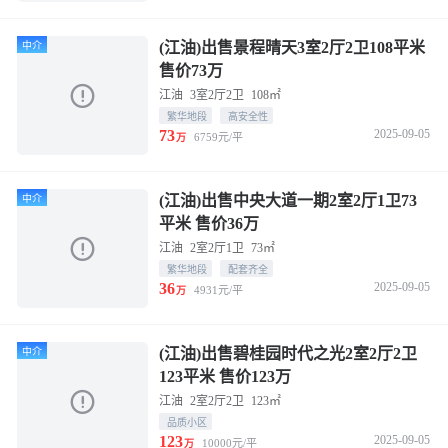
(江油)出售景程晴天3室2厅2卫108平米
中介
售价73万
江油
3室2厅2卫
108㎡
繁华地段
高安全性
73
2025-09-05
6759元/平
万
(江油)出售中央大道一期2室2厅1卫73
中介
平米 售价36万
江油
2室2厅1卫
73㎡
繁华地段
配套齐全
36
2025-09-05
4931元/平
万
(江油)出售碧桂园时代之光2室2厅2卫
中介
123平米 售价123万
江油
2室2厅2卫
123㎡
品质小区
123
2025-09-05
10000元/平
万