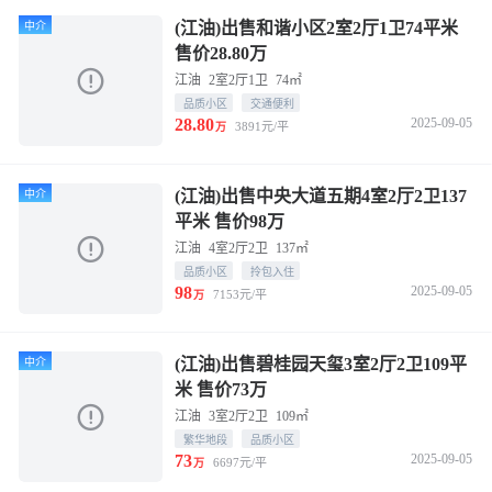
(江油)出售和谐小区2室2厅1卫74平米
中介
售价28.80万
江油
2室2厅1卫
74㎡
品质小区
交通便利
28.80
2025-09-05
3891元/平
万
(江油)出售中央大道五期4室2厅2卫137
中介
平米 售价98万
江油
4室2厅2卫
137㎡
品质小区
拎包入住
98
2025-09-05
7153元/平
万
(江油)出售碧桂园天玺3室2厅2卫109平
中介
米 售价73万
江油
3室2厅2卫
109㎡
繁华地段
品质小区
73
2025-09-05
6697元/平
万