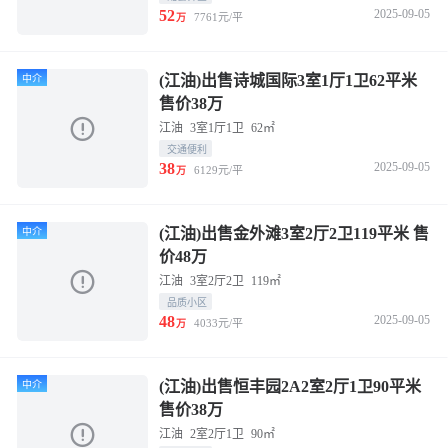
52
2025-09-05
7761元/平
万
(江油)出售诗城国际3室1厅1卫62平米
中介
售价38万
江油
3室1厅1卫
62㎡
交通便利
38
2025-09-05
6129元/平
万
(江油)出售金外滩3室2厅2卫119平米 售
中介
价48万
江油
3室2厅2卫
119㎡
品质小区
48
2025-09-05
4033元/平
万
(江油)出售恒丰园2A2室2厅1卫90平米
中介
售价38万
江油
2室2厅1卫
90㎡