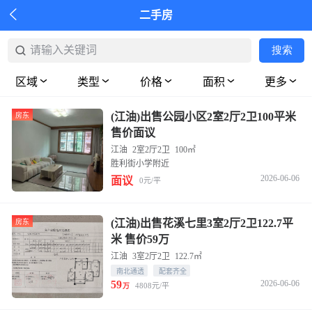

二手房
请输入关键词
搜索
搜索
区域
类型
价格
面积
更多
(江油)出售公园小区2室2厅2卫100平米
房东
售价面议
江油
2室2厅2卫
100㎡
胜利街小学附近
2026-06-06
面议
0元/平
(江油)出售花溪七里3室2厅2卫122.7平
房东
米 售价59万
江油
3室2厅2卫
122.7㎡
南北通透
配套齐全
59
2026-06-06
4808元/平
万