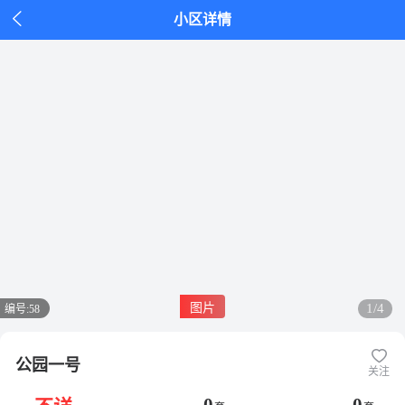

小区详情
图片
1/4
编号:
58
公园一号
关注
0
0