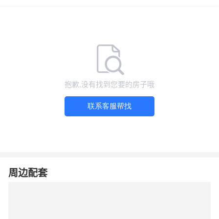
物业公司
暂无更新
物业费
暂无更新
建筑类型
暂无更新
小区地址
四川省绵阳市江油市纪念碑街西段南侧193号
抱歉,没有找到您要的房子哦
联系客服帮找
周边配套