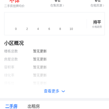
不详
套
套
在售房源
在租房源
二手房挂牌均价
持平
价格趋势
小区概况
楼栋总数
暂无更新
房屋总数
暂无更新
容积率
暂无更新
绿化率
暂无更新
停车位
暂无更新
查看更多
建筑面积
暂无更新
开发商
暂无更新
二手房
出租房
竣工时间
暂无更新