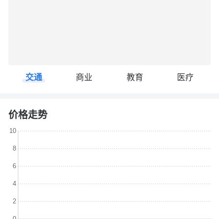
交通
商业
教育
医疗
价格走势