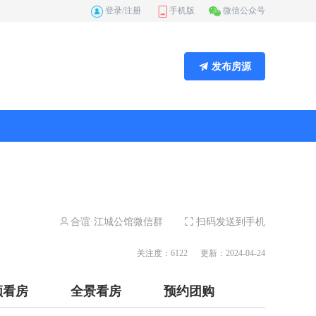
登录/注册
手机版
微信公众号
发布房源
合谊·江城公馆微信群
扫码发送到手机
关注度：6122
更新：2024-04-24
频看房
全景看房
预约团购