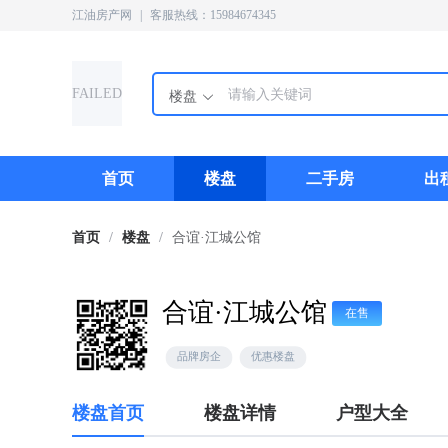
江油房产网
|
客服热线：15984674345
FAILED
楼盘
首页
楼盘
二手房
出
首页
/
楼盘
/
合谊·江城公馆
合谊·江城公馆
在售
品牌房企
优惠楼盘
楼盘首页
楼盘详情
户型大全