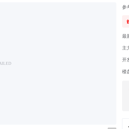
参
最
主
开
AILED
楼