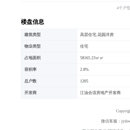
4个户
楼盘信息
建筑类型
高层住宅,花园洋房
物业类型
住宅
占地面积
58165.23㎡㎡
容积率
2.8%
总户数
1205
开发商
江油合谊房地产开发商
Copyri
微信客服：jydsw