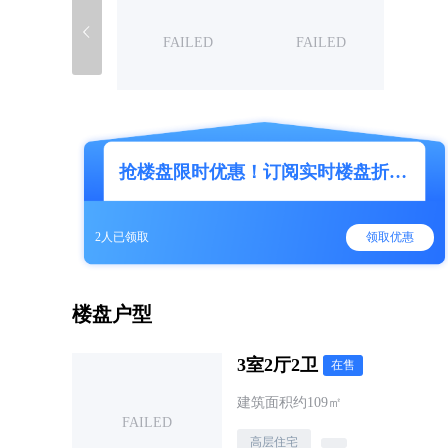
FAILED
FAILED
抢楼盘限时优惠！订阅实时楼盘折扣信息
2人已领取
领取优惠
楼盘户型
3室2厅2卫
在售
建筑面积约109㎡
FAILED
高层住宅