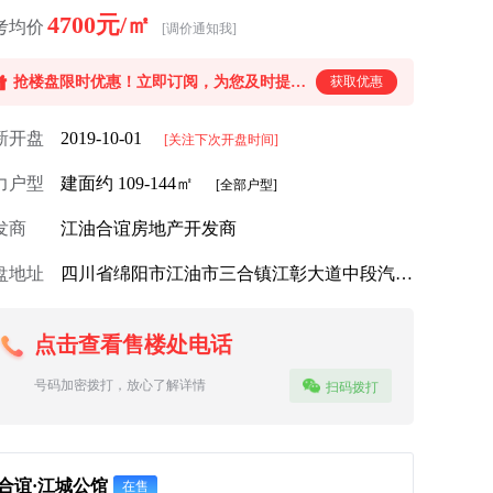
4700元/㎡
考均价
[调价通知我]
抢楼盘限时优惠！立即订阅，为您及时提供一手情报，优惠早知道。
获取优惠
新开盘
2019-10-01
[关注下次开盘时间]
力户型
建面约 109
-144
㎡
[全部户型]
发商
江油合谊房地产开发商
FAILED
盘地址
四川省绵阳市江油市三合镇江彰大道中段汽车医生旁巷子200米(千喜帽业)
点击查看售楼处电话
号码加密拨打，放心了解详情
扫码拨打
合谊·江城公馆
在售