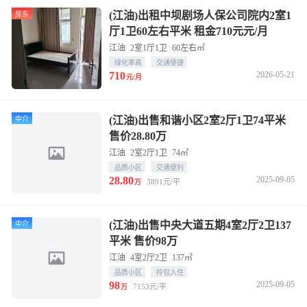
(江油)出租中坝剧场人保公司院内2室1
房东
厅1卫60左右平米 租金710元元/月
江油
2室1厅1卫
60左右㎡
绿化率高
交通便捷
710
2026-05-21
元/月
(江油)出售和谐小区2室2厅1卫74平米
中介
售价28.80万
江油
2室2厅1卫
74㎡
品质小区
交通便利
28.80
2025-09-05
3891元/平
万
(江油)出售中央大道五期4室2厅2卫137
中介
平米 售价98万
江油
4室2厅2卫
137㎡
品质小区
拎包入住
98
2025-09-05
7153元/平
万