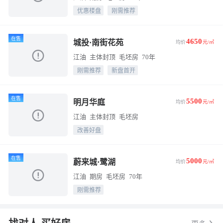
优惠楼盘
刚需推荐
在售
4650
城投·南街花苑
均价
元/㎡
江油
主体封顶
毛坯房
70年
刚需推荐
新盘首开
在售
5500
明月华庭
均价
元/㎡
江油
主体封顶
毛坯房
改善好盘
在售
5000
蔚来城·鹭湖
均价
元/㎡
江油
期房
毛坯房
70年
刚需推荐