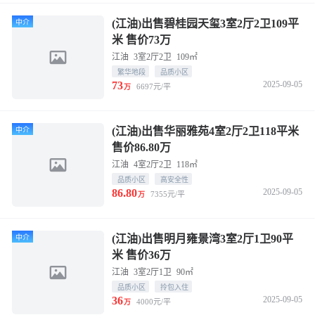
(江油)出售碧桂园天玺3室2厅2卫109平
中介
米 售价73万
江油
3室2厅2卫
109㎡
繁华地段
品质小区
73
2025-09-05
6697元/平
万
(江油)出售华丽雅苑4室2厅2卫118平米
中介
售价86.80万
江油
4室2厅2卫
118㎡
品质小区
高安全性
86.80
2025-09-05
7355元/平
万
(江油)出售明月雍景湾3室2厅1卫90平
中介
米 售价36万
江油
3室2厅1卫
90㎡
品质小区
拎包入住
36
2025-09-05
4000元/平
万