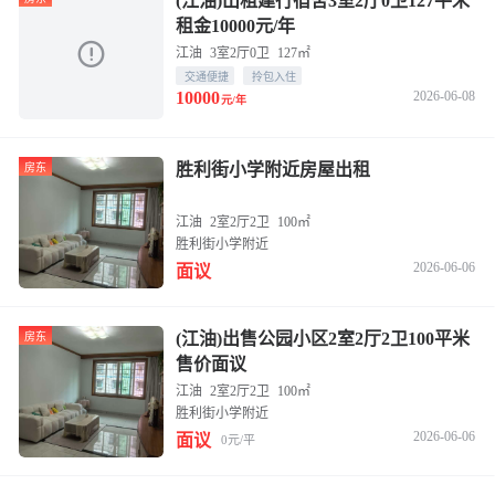
(江油)出租建行宿舍3室2厅0卫127平米
租金10000元/年
江油
3室2厅0卫
127㎡
交通便捷
拎包入住
10000
2026-06-08
元/年
胜利街小学附近房屋出租
房东
江油
2室2厅2卫
100㎡
胜利街小学附近
2026-06-06
面议
(江油)出售公园小区2室2厅2卫100平米
房东
售价面议
江油
2室2厅2卫
100㎡
胜利街小学附近
2026-06-06
面议
0元/平