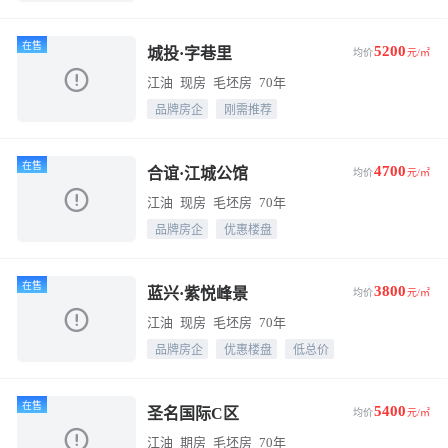
在售
5200
城投·字巷里
均价
元/㎡
江油
现房
毛坯房
70年
品牌房企
刚需推荐
在售
4700
合谊·江城公馆
均价
元/㎡
江油
现房
毛坯房
70年
品牌房企
优惠楼盘
在售
3800
蓝兴·紫悦峰景
均价
元/㎡
江油
现房
毛坯房
70年
品牌房企
优惠楼盘
低总价
在售
5400
圣名国际C区
均价
元/㎡
江油
期房
毛坯房
70年