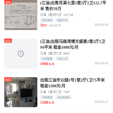
(江油)出售花溪七里3室2厅2卫122.7平
房东
米 售价59万
江油
3室2厅2卫
122.7㎡
南北通透
配套齐全
59
2026-06-06
4808元/平
万
(江油)出租马路湾博文盛景2室2厅1卫
房东
94平米 租金1000元/月
江油
2室2厅1卫
94㎡
交通便捷
拎包入住
1000
2026-06-05
元/月
出租江油市公园1号1室2厅1卫75平米
房东
租金1200元/月
江油
1室2厅1卫
75㎡
交通便捷
物业管理好
1200
2026-05-27
元/月