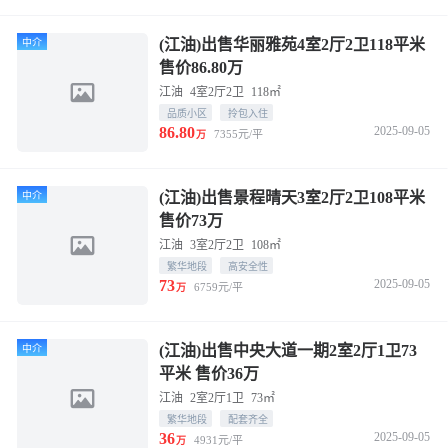
(江油)出售华丽雅苑4室2厅2卫118平米
中介
售价86.80万
江油
4室2厅2卫
118㎡
品质小区
拎包入住
86.80
2025-09-05
7355元/平
万
(江油)出售景程晴天3室2厅2卫108平米
中介
售价73万
江油
3室2厅2卫
108㎡
繁华地段
高安全性
73
2025-09-05
6759元/平
万
(江油)出售中央大道一期2室2厅1卫73
中介
平米 售价36万
江油
2室2厅1卫
73㎡
繁华地段
配套齐全
36
2025-09-05
4931元/平
万