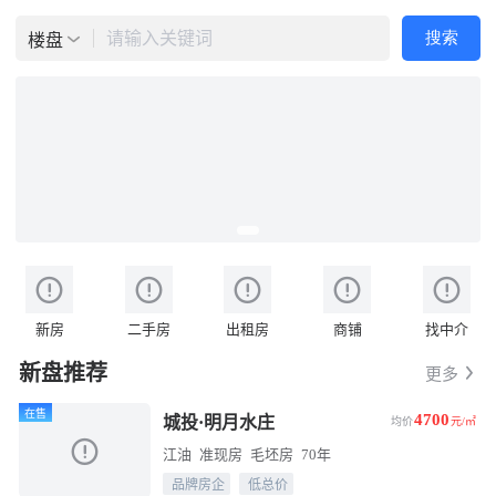
请输入关键词
搜索
楼盘
新房
二手房
出租房
商铺
找中介
新盘推荐
更多
在售
4700
城投·明月水庄
均价
元/㎡
江油
准现房
毛坯房
70年
品牌房企
低总价