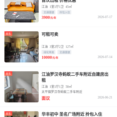
首次出租 价格优惠
江油
1室1厅1卫
45㎡
交通便捷
拎包入住
3900
2026-07-17
元/年
可租可卖
房东
江油
3室2厅2卫
127㎡
绿化率高
交通便捷
10000
2026-07-14
元/年
江油罗汉寺蚂蚁二手车附近自建房出
房东
租
江油
1室1厅1卫
50㎡
太平镇罗汉寺蚂蚁二手车附近
2026-06-21
面议
华丰初中 圣名广场附近 拎包入住
房东