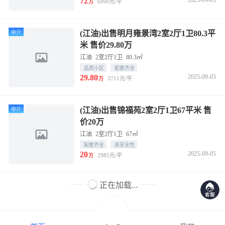
72
2025-09-05
6990元/平
万
(江油)出售明月雍景湾2室2厅1卫80.3平
中介
米 售价29.80万
江油
2室2厅1卫
80.3㎡
品质小区
配套齐全
29.80
2025-09-05
3711元/平
万
(江油)出售锦福苑2室2厅1卫67平米 售
中介
价20万
江油
2室2厅1卫
67㎡
配套齐全
高安全性
20
2025-09-05
2985元/平
万
正在加载...