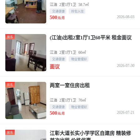
江油
2室1厅1卫
58.7㎡
交通便捷
拎包入住
500
2026-08-03
元/月
(江油)出租2室1厅1卫60平米 租金面议
房东
江油
2室1厅1卫
60㎡
交通便捷
物业管理好
2026-07-30
面议
两室一室住房出租
房东
江油
2室1厅1卫
70㎡
交通便捷
物业管理好
500
2026-07-21
元/月
江彰大道长实小学学区自建房 精装修
房东