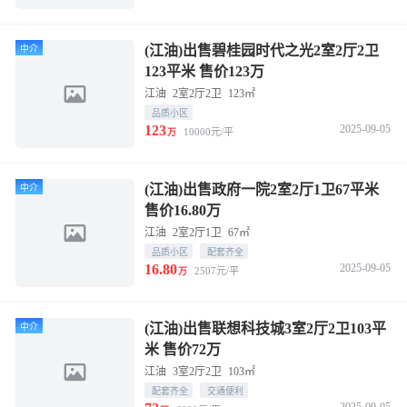
(江油)出售碧桂园时代之光2室2厅2卫
中介
123平米 售价123万
江油
2室2厅2卫
123㎡
品质小区
123
2025-09-05
10000元/平
万
(江油)出售政府一院2室2厅1卫67平米
中介
售价16.80万
江油
2室2厅1卫
67㎡
品质小区
配套齐全
16.80
2025-09-05
2507元/平
万
(江油)出售联想科技城3室2厅2卫103平
中介
米 售价72万
江油
3室2厅2卫
103㎡
配套齐全
交通便利