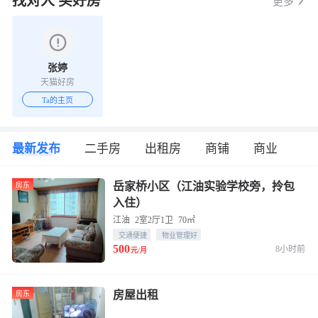
找对人 买好房
更多
张婷
天猫好房
Ta的主页
最新发布
二手房
出租房
商铺
商业
岳家桥小区（江油实验学校旁，拎包
房东
入住）
江油
2室2厅1卫
70㎡
交通便捷
物业管理好
500
8小时前
元/月
房屋出租
房东