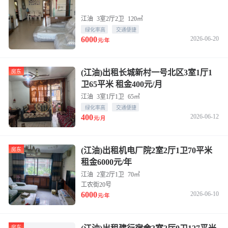
江油
3室2厅2卫
120㎡
绿化率高
交通便捷
6000
2026-06-20
元/年
(江油)出租长城新村一号北区3室1厅1
房东
卫65平米 租金400元/月
江油
3室1厅1卫
65㎡
绿化率高
交通便捷
400
2026-06-12
元/月
(江油)出租机电厂院2室2厅1卫70平米
房东
租金6000元/年
江油
2室2厅1卫
70㎡
工农街20号
6000
2026-06-10
元/年
房东