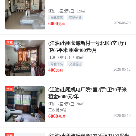
江油
3室2厅2卫
120㎡
绿化率高
交通便捷
6000
2026-06-20
元/年
(江油)出租长城新村一号北区3室1厅1
房东
卫65平米 租金400元/月
江油
3室1厅1卫
65㎡
绿化率高
交通便捷
400
2026-06-12
元/月
(江油)出租机电厂院2室2厅1卫70平米
房东
租金6000元/年
江油
2室2厅1卫
70㎡
工农街20号
6000
2026-06-10
元/年
房东