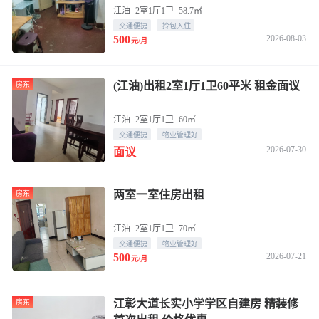
江油
2室1厅1卫
58.7㎡
交通便捷
拎包入住
500
2026-08-03
元/月
(江油)出租2室1厅1卫60平米 租金面议
房东
江油
2室1厅1卫
60㎡
交通便捷
物业管理好
2026-07-30
面议
两室一室住房出租
房东
江油
2室1厅1卫
70㎡
交通便捷
物业管理好
500
2026-07-21
元/月
江彰大道长实小学学区自建房 精装修
房东