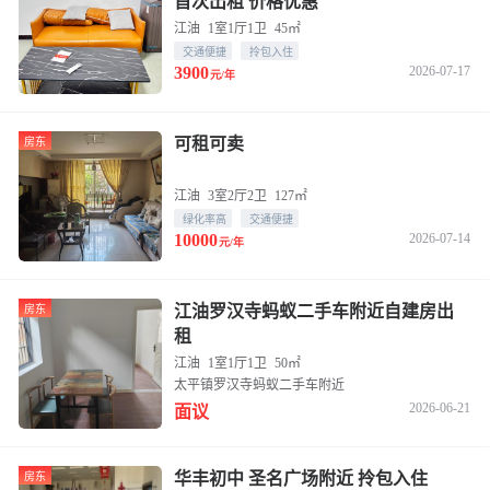
首次出租 价格优惠
江油
1室1厅1卫
45㎡
交通便捷
拎包入住
3900
2026-07-17
元/年
可租可卖
房东
江油
3室2厅2卫
127㎡
绿化率高
交通便捷
10000
2026-07-14
元/年
江油罗汉寺蚂蚁二手车附近自建房出
房东
租
江油
1室1厅1卫
50㎡
太平镇罗汉寺蚂蚁二手车附近
2026-06-21
面议
华丰初中 圣名广场附近 拎包入住
房东