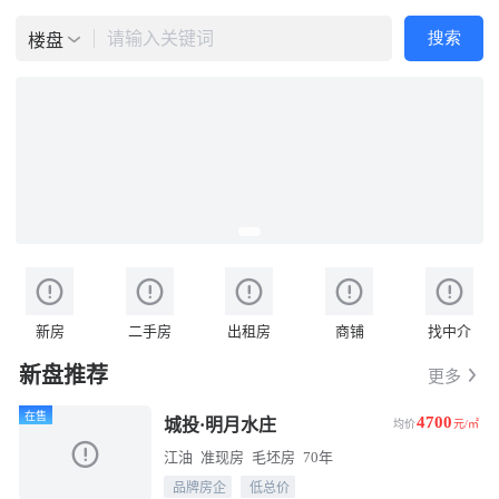
请输入关键词
搜索
楼盘
新房
二手房
出租房
商铺
找中介
新盘推荐
更多
在售
4700
城投·明月水庄
均价
元/㎡
江油
准现房
毛坯房
70年
品牌房企
低总价