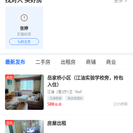
找对人 买好房
更多
张婷
天猫好房
Ta的主页
最新发布
二手房
出租房
商铺
商业
岳家桥小区（江油实验学校旁，拎包
房东
入住）
江油
2室2厅1卫
70㎡
交通便捷
物业管理好
500
22小时前
元/月
房屋出租
房东