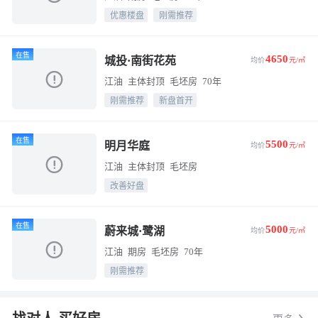
优惠楼盘
刚需推荐
在售
4650
城投·南街花苑
均价
元/㎡
江油
主体封顶
毛坯房
70年
刚需推荐
新盘首开
在售
5500
明月华庭
均价
元/㎡
江油
主体封顶
毛坯房
改善好盘
在售
5000
蔚来城·鹭湖
均价
元/㎡
江油
期房
毛坯房
70年
刚需推荐