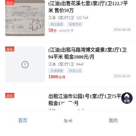
(江油)出售花溪七里3室2厅2卫122.7平
房东
米 售价59万
江油
3室2厅2卫
122.7㎡
南北通透
配套齐全
59
2026-06-06
4808元/平
万
(江油)出租马路湾博文盛景2室2厅1卫
房东
94平米 租金1000元/月
江油
2室2厅1卫
94㎡
交通便捷
拎包入住
1000
2026-06-05
元/月
出租江油市公园1号1室2厅1卫75平米
房东
租金1200元/月
江油
1室2厅1卫
75㎡
交通便捷
物业管理好
发布
首页
我的
1200
2026-05-27
元/月