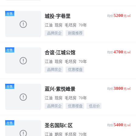
在售
5200
城投·字巷里
均价
元/㎡
江油
现房
毛坯房
70年
品牌房企
刚需推荐
在售
4700
合谊·江城公馆
均价
元/㎡
江油
现房
毛坯房
70年
品牌房企
优惠楼盘
在售
3800
蓝兴·紫悦峰景
均价
元/㎡
江油
现房
毛坯房
70年
品牌房企
优惠楼盘
低总价
在售
5400
圣名国际C区
均价
元/㎡
江油
期房
毛坯房
70年