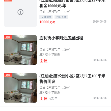
(江油)出租建行宿舍3室2厅0卫127平米
租金10000元/年
江油
3室2厅0卫
127㎡
交通便捷
拎包入住
10000
2026-06-08
元/年
胜利街小学附近房屋出租
房东
江油
2室2厅2卫
100㎡
胜利街小学附近
2026-06-06
面议
(江油)出售公园小区2室2厅2卫100平米
房东
售价面议
江油
2室2厅2卫
100㎡
胜利街小学附近
2026-06-06
面议
0元/平